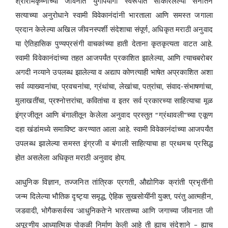
श्रीरामकृष्णांच्या जीवनात युगोपयोगी स्वरूपात साकारलेल्या सनातन
सत्याच्या अनुरोधाने स्वामी विवेकानंदांनी भारताला आणि समस्त जगाला
प्रदान केलेल्या अखिल जीवनस्पर्शी संदेशाचा संपूर्ण, अधिकृत मराठी अनुवाद
या ऐतिहासिक पुण्यप्रसंगी वाचकांच्या हाती देताना कृतकृत्यता वाटत आहे.
स्वामी विवेकानंदांच्या तहत आजपर्यंत प्रकाशित झालेल्या, आणि त्याचबरोबर
अगदी नव्याने उपलब्ध झालेल्या व अद्याप कोणत्याही भाषेत अप्रकाशित अशा
सर्व व्याख्यानांचा, प्रवचनांचा, ग्रंथांचा, लेखांचा, पत्रांचा, संवाद-संभाषणांचा,
मुलाखतींचा, प्रश्नोत्तरांचा, कवितांचा व इतर सर्व प्रकारच्या साहित्याचा मूळ
इंग्रजीतून आणि बंगालीतून केलेला अनुवाद प्रस्तुत “ग्रंथावली”च्या एकूण
दहा खंडांमध्ये समाविष्ट करण्यात आला आहे. स्वामी विवेकानंदांच्या आजपर्यंत
उपलब्ध झालेल्या समस्त इंग्रजी व बंगाली साहित्याचा हा प्रथमच प्रसिद्ध
होत असलेला अधिकृत मराठी अनुवाद होय.
आधुनिक विज्ञान, तज्जनित तांत्रिक प्रगती, औद्योगिक क्रांती प्रभृतींनी
जन्म दिलेल्या भौतिक दृष्ट्या समृद्ध, ऐहिक सुखसोयींनी युक्त, परंतु आत्महीन,
जडवादी, भोगैकसर्वस्व ‘आधुनिकते’ने भारताच्या आणि जगाच्या जीवनात जी
अपूरणीय आध्यात्मिक पोकळी निर्माण केली आहे ती ह्याच संदेशाने – ह्याच