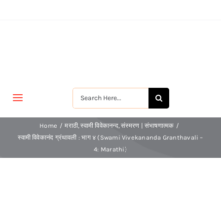
Skip
to
content
Search
Toggle
for:
Navigation
मुखपृष्ठ
Home
मराठी
स्वामी विवेकानन्द
संस्मरण | संभाषणात्मक
स्वामी विवेकानंद ग्रंथावली : भाग ४ (Swami Vivekananda Granthavali –
4: Marathi)
जीवन-विकास
श्रीरामकृष्ण