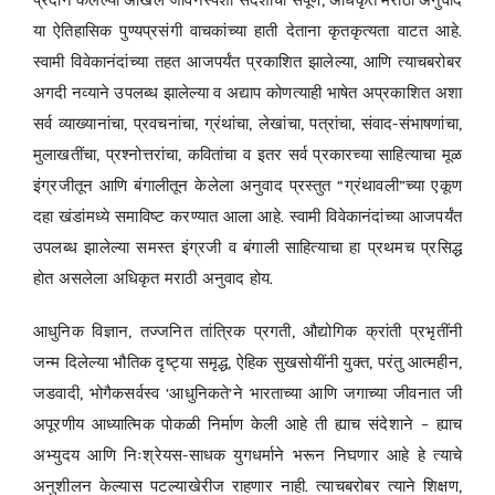
प्रदान केलेल्या अखिल जीवनस्पर्शी संदेशाचा संपूर्ण, अधिकृत मराठी अनुवाद
या ऐतिहासिक पुण्यप्रसंगी वाचकांच्या हाती देताना कृतकृत्यता वाटत आहे.
स्वामी विवेकानंदांच्या तहत आजपर्यंत प्रकाशित झालेल्या, आणि त्याचबरोबर
अगदी नव्याने उपलब्ध झालेल्या व अद्याप कोणत्याही भाषेत अप्रकाशित अशा
सर्व व्याख्यानांचा, प्रवचनांचा, ग्रंथांचा, लेखांचा, पत्रांचा, संवाद-संभाषणांचा,
मुलाखतींचा, प्रश्नोत्तरांचा, कवितांचा व इतर सर्व प्रकारच्या साहित्याचा मूळ
इंग्रजीतून आणि बंगालीतून केलेला अनुवाद प्रस्तुत “ग्रंथावली”च्या एकूण
दहा खंडांमध्ये समाविष्ट करण्यात आला आहे. स्वामी विवेकानंदांच्या आजपर्यंत
उपलब्ध झालेल्या समस्त इंग्रजी व बंगाली साहित्याचा हा प्रथमच प्रसिद्ध
होत असलेला अधिकृत मराठी अनुवाद होय.
आधुनिक विज्ञान, तज्जनित तांत्रिक प्रगती, औद्योगिक क्रांती प्रभृतींनी
जन्म दिलेल्या भौतिक दृष्ट्या समृद्ध, ऐहिक सुखसोयींनी युक्त, परंतु आत्महीन,
जडवादी, भोगैकसर्वस्व ‘आधुनिकते’ने भारताच्या आणि जगाच्या जीवनात जी
अपूरणीय आध्यात्मिक पोकळी निर्माण केली आहे ती ह्याच संदेशाने – ह्याच
अभ्युदय आणि निःश्रेयस-साधक युगधर्माने भरून निघणार आहे हे त्याचे
अनुशीलन केल्यास पटल्याखेरीज राहणार नाही. त्याचबरोबर त्याने शिक्षण,