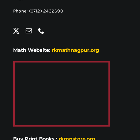
Phone: (0712) 2432690
Math Website:
rkmathnagpur.org
Buy Print Books
:
rkmnstore.org