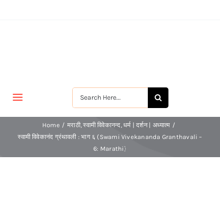
Skip
to
content
Search
Toggle
for:
Navigation
मुखपृष्ठ
Home
मराठी
स्वामी विवेकानन्द
धर्म | दर्शन | अध्यात्म
स्वामी विवेकानंद ग्रंथावली : भाग ६ (Swami Vivekananda Granthavali –
6: Marathi)
जीवन-विकास
श्रीरामकृष्ण