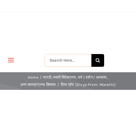
Skip
to
content
Search
Toggle
for:
Navigation
मुखपृष्ठ
Home
मराठी
स्वामी विवेकानन्द
धर्म | दर्शन | अध्यात्म
अन्य शास्त्रग्रन्थ विषयक
दिव्य प्रेम (Divya Prem: Marathi)
जीवन-विकास
श्रीरामकृष्ण