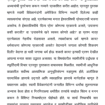
अध्यायांची पुनर्रचना करून नव्याने प्रकाशित करीत आहोत. प्रस्तुत पुस्तक
म्हणजे स्वामी विवेकानंदांनी अमेरिकेत विभिन्न स्थानी दिलेल्या काही
व्याख्यानांचा संग्रह आहे. प्रत्येकाच्या मनात ईश्वराविषयी प्रेमादराची भावना
असतेच. ते ईश्वराविषयीचे ‘दिव्य प्रेम’ कोणत्या प्रकारचे असते, ‘उपासना
कशी करावी?’ वा ‘उपासनेचे खरे स्वरूप कोणते आहे?’ हा प्रश्न मात्र
प्रत्येकाला नेहमीच भेडसावत असतो. त्याबरोबरच धर्म म्हणजे काय?
धर्मसाधना कोणत्या प्रकारची असते? वेदान्ताने जगाला कोणती शिकवण
दिली? वेदान्त हा भावी जगाचा धर्म होऊ शकतो काय? इत्यादी प्रश्न देखील
आपल्या मनात सतत उद्भवत असतात. या विषयांवरील स्वामीजींचे उद्बोधक व
स्फूर्तिदायी विचार प्रस्तुत पुस्तकात वाचावयास मिळतील. स्वामीजी आधुनिक
काळातील सर्वोच्च आध्यात्मिक अनुभूतिसंपन्न महापुरुष होते. अलौकिक
पारमार्थिक ज्ञानाचे उद्गाते आणि व्यावहारिक ज्ञानाचे मार्गदर्शक म्हणून ते
ख्यातनाम आहेत. स्वामी विवेकानंदांनी जगातील विभिन्न धर्मांचा तुलनात्मक
अभ्यास केला होता व निरनिराळ्या धर्मांतील तत्त्वांचे सखोल चिंतन व मनन
करून ते विशिष्ट निष्कर्षाप्रत पोहोचले होते. या सार्या निष्कर्षांचे सार
वाचकांना प्रस्तुत पुस्तकात आढळेल व स्वामीजींच्या अलौकिक प्रतिभेचे