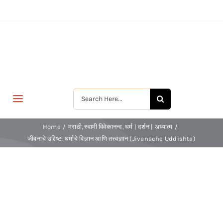
Skip
to
content
Search
Toggle
for:
Navigation
मुखपृष्ठ
Home
मराठी
स्वामी विवेकानन्द
धर्म | दर्शन | अध्यात्म
जीवनाचे उद्दिष्ट: धर्माचे विज्ञान आणि तत्त्वज्ञान (Jivanache Uddishta)
जीवन-विकास
श्रीरामकृष्ण