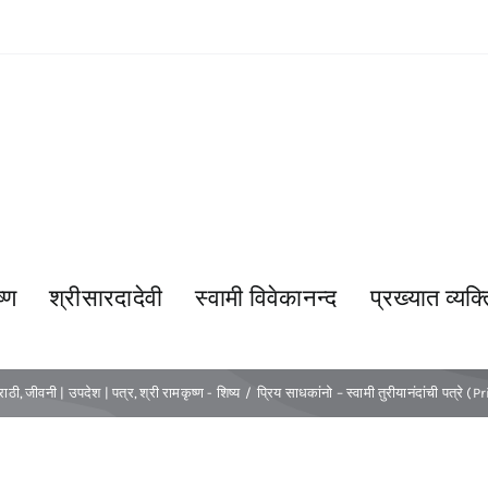
्ण
श्रीसारदादेवी
स्वामी विवेकानन्द
प्रख्यात व्यक्त
राठी
जीवनी | उपदेश | पत्र
श्री रामकृष्ण - शिष्य
प्रिय साधकांनो – स्वामी तुरीयानंदांची पत्