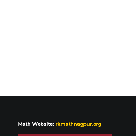
Math Website:
rkmathnagpur.org