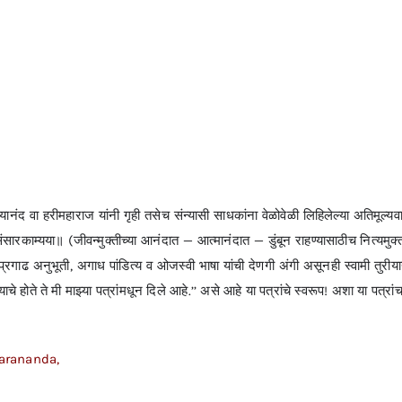
नंद वा हरीमहाराज यांनी गृही तसेच संन्यासी साधकांना वेळोवेळी लिहिलेल्या अतिमूल्यवान प
तु संसारकाम्यया॥ (जीवन्मुक्तीच्या आनंदात — आत्मानंदात — डुंबून राहण्यासाठीच नित्यम
ूप! प्रगाढ अनुभूती, अगाध पांडित्य व ओजस्वी भाषा यांची देणगी अंगी असूनही स्वामी तुरी
ाचे होते ते मी माझ्या पत्रांमधून दिले आहे.’’ असे आहे या पत्रांचे स्वरूप! अशा या पत्र
arananda,