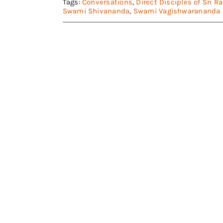
Tags:
Conversations
,
Direct Disciples of Sri 
Swami Shivananda
,
Swami Vagishwarananda