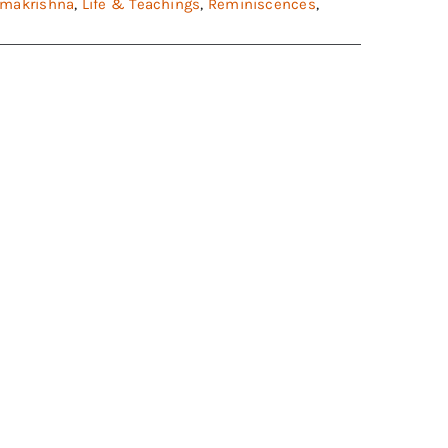
Ramakrishna
,
Life & Teachings
,
Reminiscences
,