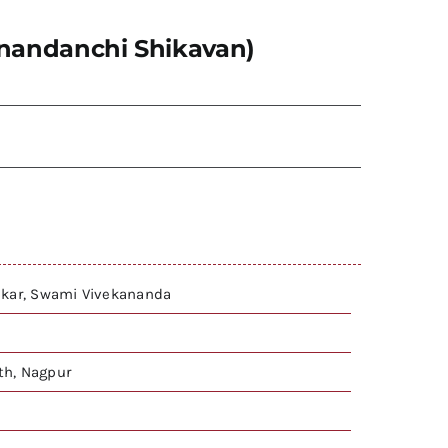
ekanandanchi Shikavan)
dkar, Swami Vivekananda
h, Nagpur