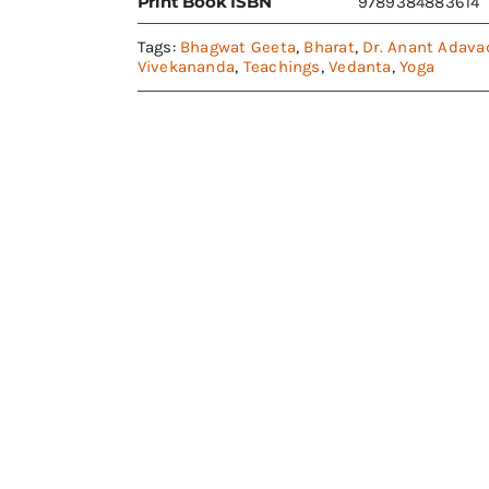
Print Book ISBN
9789384883614
Tags:
Bhagwat Geeta
,
Bharat
,
Dr. Anant Adava
Vivekananda
,
Teachings
,
Vedanta
,
Yoga