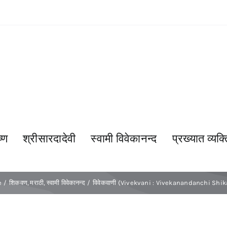
्ण
श्रीसारदादेवी
स्वामी विवेकानन्द
प्रख्यात व्यक्त
e
शिकवण
मराठी
स्वामी विवेकानन्द
विवेकवाणी (Vivekvani : Vivekanandanchi Shi