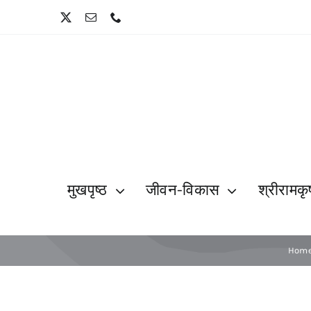
Skip
to
content
मुखपृष्ठ
जीवन-विकास
श्रीरामकृष
Hom