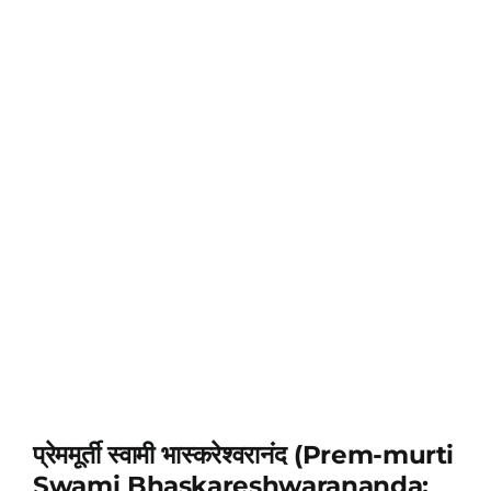
प्रेममूर्ती स्वामी भास्करेश्वरानंद (Prem-murti
Swami Bhaskareshwarananda: