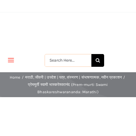
Skip
to
content
Search
Toggle
for:
Navigation
मुखपृष्ठ
Home
मराठी
जीवनी | उपदेश | पत्र
संस्मरण | संभाषणात्मक
नवीन प्रकाशन
प्रेममूर्ती स्वामी भास्करेश्वरानंद (Prem-murti Swami
Bhaskareshwarananda: Marathi)
जीवन-विकास
श्रीरामकृष्ण