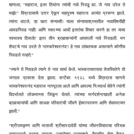
म्हणाला, ‘‘महाराज, इतर तिघांना त्यांची नावे निवडू द्या. जे नाव उरेल ते
माझे!’’ विप्रदासाचे उत्तर ऐकून महापुरुष महाराज अत्यंत प्रसन्न झाले.
त्यांना वाटले, ‘हा खरा संन्यासी! याला संन्यासाश्रमातील नावाविषयीही
आवडनिवड नाही! आणि स्वत:च्या आधी इतरांचा विचार करणे हा तर याचा
स्वभावच दिसतो!’ इतर तीन ब्रह्मचाऱ्यांनी आपापली नावे निवडली. मग
शेवटचे नाव उरले ते ‘भास्करेश्वरानंद’! हे नाव लांबलचक असल्याने कोणीच
निवडले नव्हते.”
“ज्याने ते निवडले त्याने ते नाव सार्थ केले. भास्करासारख्या तेजस्वितेने तो
जगाला प्रकाश देता झाला. सप्टेंबर १९२८ मध्ये विप्रदास म्हणजे
भास्करेश्वरानंद महाराज नागपूरला आले आणि आपल्या नि:स्वार्थ सेवेने त्यांनी
विदर्भातले लोकमानस जिंकून घेतले. त्यांच्या मार्गदर्शनाखाली अनेक
ब्रह्मचाऱ्यांची आणि साधक परिवारांची जीवने ईश्वरपरायण आणि सेवापरायण
झाली.”
“श्रीरामकृष्ण आणि माताजी श्रीसारदादेवी यांच्या जीवनविचाराचा परिमळ
नागपूरमध्ये दरवळू लागला. उत्तमोत्तम प्रकाशने, वैद्यकीय सेवा केंद्र,