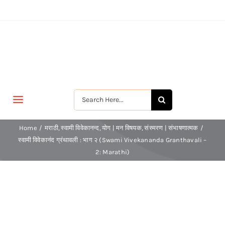
Skip
to
content
Search
Toggle
for:
Navigation
मुखपृष्ठ
Home
मराठी
स्वामी विवेकानन्द
योग | मन विषयक
संस्मरण | संभाषणात्मक
स्वामी विवेकानंद ग्रंथावली : भाग २ (Swami Vivekananda Granthavali –
2: Marathi)
जीवन-विकास
श्रीरामकृष्ण