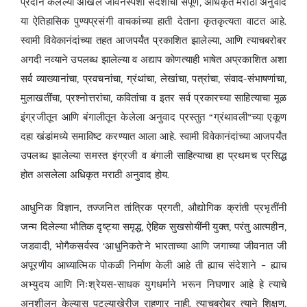
प्रदान केलेल्या अखिल जीवनस्पर्शी संदेशाचा संपूर्ण, अधिकृत मराठी अनुवाद
या ऐतिहासिक पुण्यप्रसंगी वाचकांच्या हाती देताना कृतकृत्यता वाटत आहे.
स्वामी विवेकानंदांच्या तहत आजपर्यंत प्रकाशित झालेल्या, आणि त्याचबरोबर
अगदी नव्याने उपलब्ध झालेल्या व अद्याप कोणत्याही भाषेत अप्रकाशित अशा
सर्व व्याख्यानांचा, प्रवचनांचा, ग्रंथांचा, लेखांचा, पत्रांचा, संवाद-संभाषणांचा,
मुलाखतींचा, प्रश्नोत्तरांचा, कवितांचा व इतर सर्व प्रकारच्या साहित्याचा मूळ
इंग्रजीतून आणि बंगालीतून केलेला अनुवाद प्रस्तुत “ग्रंथावली”च्या एकूण
दहा खंडांमध्ये समाविष्ट करण्यात आला आहे. स्वामी विवेकानंदांच्या आजपर्यंत
उपलब्ध झालेल्या समस्त इंग्रजी व बंगाली साहित्याचा हा प्रथमच प्रसिद्ध
होत असलेला अधिकृत मराठी अनुवाद होय.
आधुनिक विज्ञान, तज्जनित तांत्रिक प्रगती, औद्योगिक क्रांती प्रभृतींनी
जन्म दिलेल्या भौतिक दृष्ट्या समृद्ध, ऐहिक सुखसोयींनी युक्त, परंतु आत्महीन,
जडवादी, भोगैकसर्वस्व ‘आधुनिकते’ने भारताच्या आणि जगाच्या जीवनात जी
अपूरणीय आध्यात्मिक पोकळी निर्माण केली आहे ती ह्याच संदेशाने – ह्याच
अभ्युदय आणि निःश्रेयस-साधक युगधर्माने भरून निघणार आहे हे त्याचे
अनुशीलन केल्यास पटल्याखेरीज राहणार नाही. त्याचबरोबर त्याने शिक्षण,