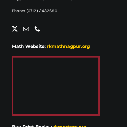
Phone: (0712) 2432690
Math Website:
rkmathnagpur.org
Buy Print Books
:
rkmnstore.org