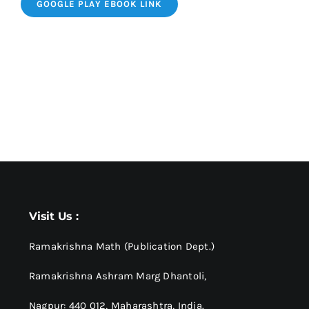
GOOGLE PLAY EBOOK LINK
Visit Us :
Ramakrishna Math (Publication Dept.)
Ramakrishna Ashram Marg Dhantoli,
Nagpur: 440 012,
Maharashtra, India.